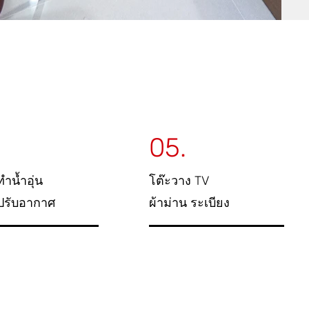
.
05.
ทำน้ำอุ่น
โต๊ะวาง TV
งปรับอากาศ
ผ้าม่าน ระเบียง