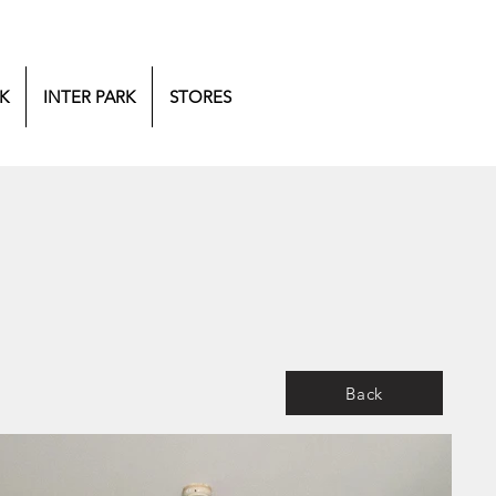
K
INTER PARK
STORES
Back